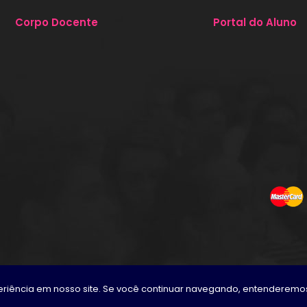
Corpo Docente
Portal do Aluno
xperiência em nosso site. Se você continuar navegando, entenderem
ação Permanente LTDA - NECAP
.
CNPJ 08.915.249/0001-39
.
Todos