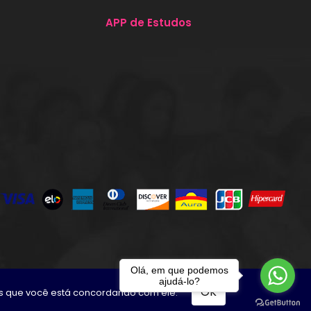
APP de Estudos
Olá, em que podemos
ajudá-lo?
OK
os que você está concordando com ele.
 os direitos reservados
.
Desenvolvido por
TUTOR