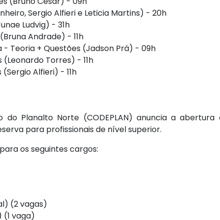
es (Bruno Cesar) - 09h
eiro, Sergio Alfieri e Leticia Martins) - 20h
unae Ludvig) - 31h
(Bruna Andrade) - 11h
 - Teoria + Questões (Jadson Prá) - 09h
s (Leonardo Torres) - 11h
(Sergio Alfieri) - 11h
 do Planalto Norte (CODEPLAN) anuncia a abertura 
erva para profissionais de nível superior.
para os seguintes cargos:
l) (2 vagas)
 (1 vaga)