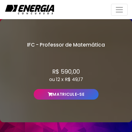
Toggl
IFC - Professor de Matemática
R$ 590,00
ou 12 x R$ 49,17
MATRICULE-SE