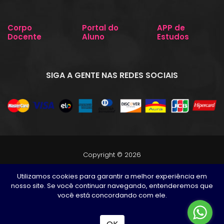
Corpo
Portal do
APP de
Docente
Aluno
Estudos
SIGA A GENTE NAS REDES SOCIAIS
Copyright © 2026
Núcleo de estudos e Capacitação Permanente LTDA -
Utilizamos cookies para garantir a melhor experiência em
NECAP
nosso site. Se você continuar navegando, entenderemos que
CNPJ 08.915.249/0001-39
você está concordando com ele.
Todos os direitos reservados
Desenvolvido por
TUTOR