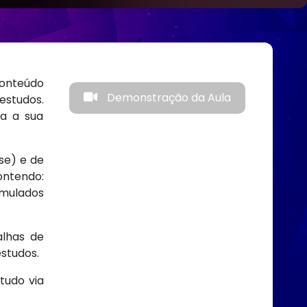
onteúdo
Demonstração da Aula
estudos.
ra a sua
se) e de
ontendo:
imulados
alhas de
estudos.
tudo via