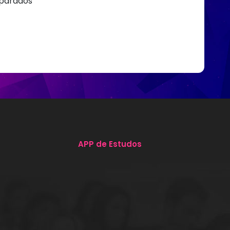
parados
APP de Estudos