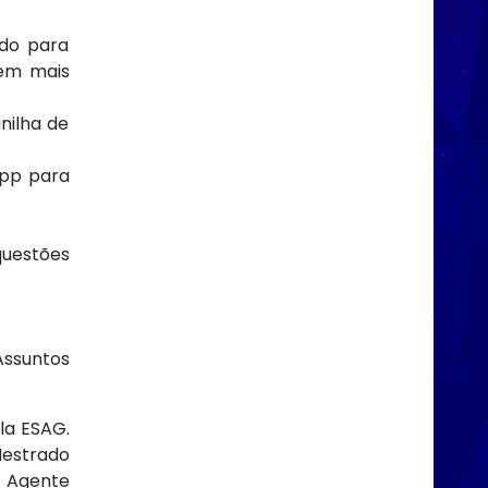
udo para
tem mais
nilha de
App para
questões
Assuntos
la ESAG.
Mestrado
– Agente