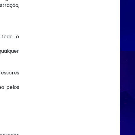
stração,
 todo o
qualquer
essores
eo pelos