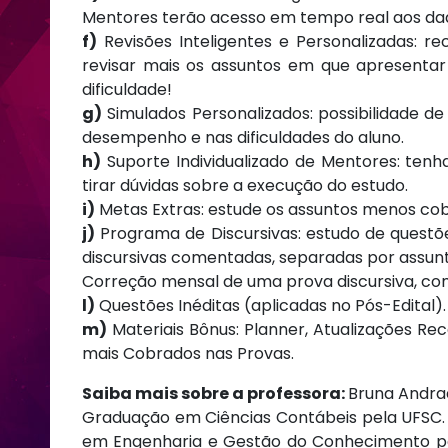
Mentores terão acesso em tempo real aos da
f)
Revisões Inteligentes e Personalizadas: r
revisar mais os assuntos em que apresenta
dificuldade!
g)
Simulados Personalizados: possibilidade d
desempenho e nas dificuldades do aluno.
h)
Suporte Individualizado de Mentores: ten
tirar dúvidas sobre a execução do estudo.
i)
Metas Extras: estude os assuntos menos co
j)
Programa de Discursivas: estudo de questõe
discursivas comentadas, separadas por assun
Correção mensal de uma prova discursiva, com
l)
Questões Inéditas (aplicadas no Pós-Edital).
m)
Materiais Bônus: Planner, Atualizações Rec
mais Cobrados nas Provas.
Saiba mais sobre a professora:
Bruna Andra
Graduação em Ciências Contábeis pela UFSC. 
em Engenharia e Gestão do Conhecimento pe