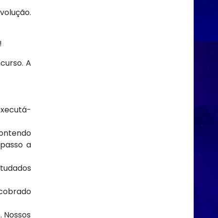
volução.
!
curso. A
executá-
ontendo
 passo a
studados
 cobrado
. Nossos