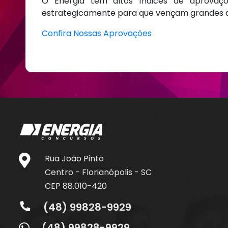
O Energia tem altos índices de aprovaçõ
estrategicamente para que vençam grandes d
Confira Nossas Aprovações
Rua João Pinto
Centro - Florianópolis - SC
CEP 88.010-420
(48) 99828-9929
(48) 99828-9929