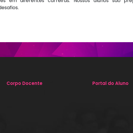
es em diferentes carreiras. Nossos alunos são pre
esafios.
Corpo Docente
Portal do Aluno